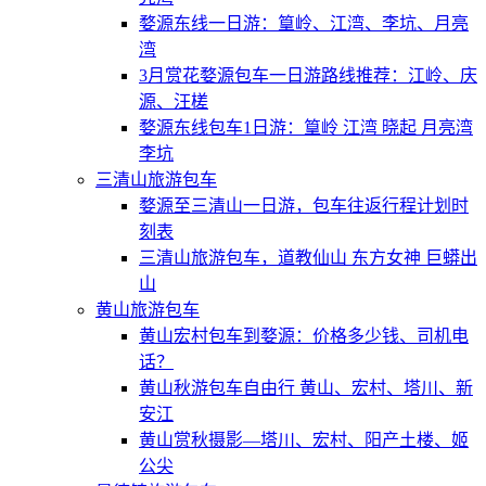
婺源东线一日游：篁岭、江湾、李坑、月亮
湾
3月赏花婺源包车一日游路线推荐：江岭、庆
源、汪槎
婺源东线包车1日游：篁岭 江湾 晓起 月亮湾
李坑
三清山旅游包车
婺源至三清山一日游，包车往返行程计划时
刻表
三清山旅游包车，道教仙山 东方女神 巨蟒出
山
黄山旅游包车
黄山宏村包车到婺源：价格多少钱、司机电
话？
黄山秋游包车自由行 黄山、宏村、塔川、新
安江
黄山赏秋摄影—塔川、宏村、阳产土楼、姬
公尖