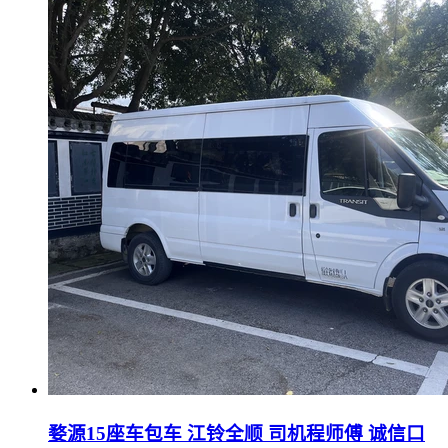
婺源15座车包车 江铃全顺 司机程师傅 诚信口