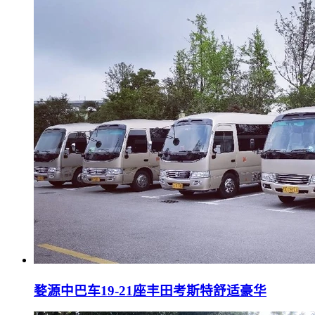
婺源中巴车19-21座丰田考斯特舒适豪华