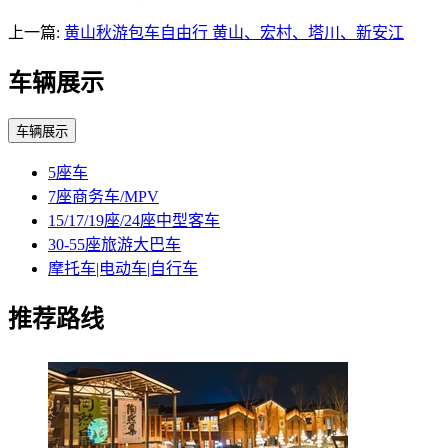
上一篇:
黄山秋游包车自由行 黄山、宏村、塔川、新安江
车辆展示
车辆展示
5座车
7座商务车/MPV
15/17/19座/24座中型客车
30-55座旅游大巴车
摩托车|电动车|自行车
推荐路线