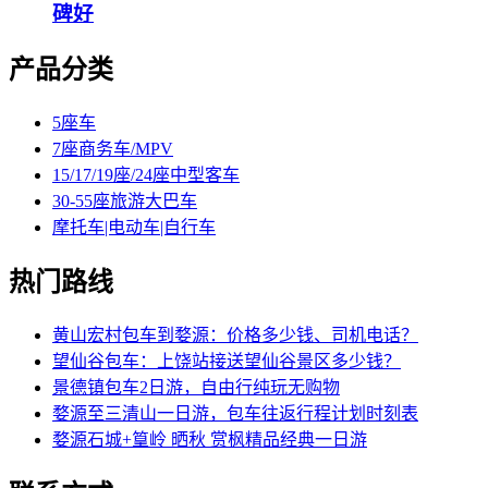
碑好
产品分类
5座车
7座商务车/MPV
15/17/19座/24座中型客车
30-55座旅游大巴车
摩托车|电动车|自行车
热门路线
黄山宏村包车到婺源：价格多少钱、司机电话？
望仙谷包车：上饶站接送望仙谷景区多少钱？
景德镇包车2日游，自由行纯玩无购物
婺源至三清山一日游，包车往返行程计划时刻表
婺源石城+篁岭 晒秋 赏枫精品经典一日游