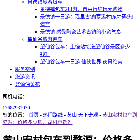
景德镇旅游包车
景德镇包车2日游，自由行纯玩无购物
景德镇一日游：瑶里古镇|寒溪村|东埠码头|
瓷宫
景德镇 感受陶瓷艺术古镇的小资气息
望仙谷旅游包车
望仙谷包车：上饶站接送望仙谷景区多少
钱？
望仙谷包车一日游 仙侠世界 夜景绝美
服务案例
旅游资讯
婺源油菜花
司机电话：
17687932030
您的位置：
首页
-
热门路线
-
黄山 天下奇观
-
黄山宏村包车到
婺源：价格多少钱、司机电话？