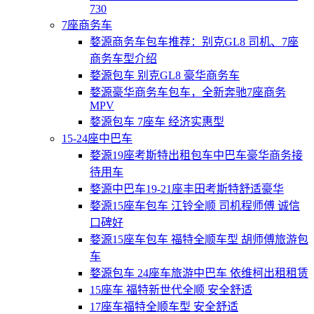
730
7座商务车
婺源商务车包车推荐：别克GL8 司机、7座
商务车型介绍
婺源包车 别克GL8 豪华商务车
婺源豪华商务车包车，全新奔驰7座商务
MPV
婺源包车 7座车 经济实惠型
15-24座中巴车
婺源19座考斯特出租包车中巴车豪华商务接
待用车
婺源中巴车19-21座丰田考斯特舒适豪华
婺源15座车包车 江铃全顺 司机程师傅 诚信
口碑好
婺源15座车包车 福特全顺车型 胡师傅旅游包
车
婺源包车 24座车旅游中巴车 依维柯出租租赁
15座车 福特新世代全顺 安全舒适
17座车福特全顺车型 安全舒适