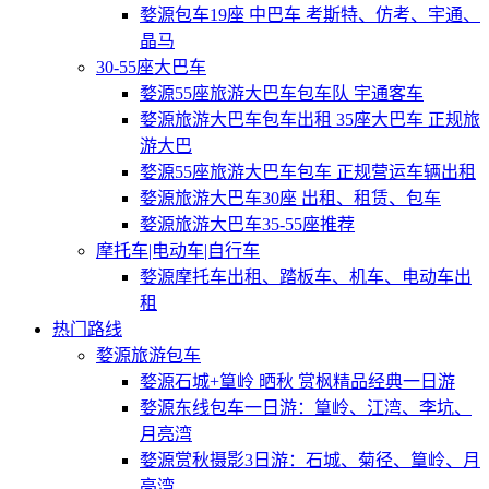
婺源包车19座 中巴车 考斯特、仿考、宇通、
晶马
30-55座大巴车
婺源55座旅游大巴车包车队 宇通客车
婺源旅游大巴车包车出租 35座大巴车 正规旅
游大巴
婺源55座旅游大巴车包车 正规营运车辆出租
婺源旅游大巴车30座 出租、租赁、包车
婺源旅游大巴车35-55座推荐
摩托车|电动车|自行车
婺源摩托车出租、踏板车、机车、电动车出
租
热门路线
婺源旅游包车
婺源石城+篁岭 晒秋 赏枫精品经典一日游
婺源东线包车一日游：篁岭、江湾、李坑、
月亮湾
婺源赏秋摄影3日游：石城、菊径、篁岭、月
亮湾