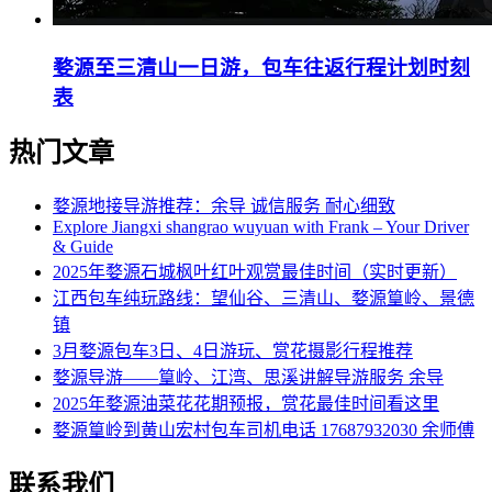
婺源至三清山一日游，包车往返行程计划时刻
表
热门文章
婺源地接导游推荐：余导 诚信服务 耐心细致
Explore Jiangxi shangrao wuyuan with Frank – Your Driver
& Guide
2025年婺源石城枫叶红叶观赏最佳时间（实时更新）
江西包车纯玩路线：望仙谷、三清山、婺源篁岭、景德
镇
3月婺源包车3日、4日游玩、赏花摄影行程推荐
婺源导游——篁岭、江湾、思溪讲解导游服务 余导
2025年婺源油菜花花期预报，赏花最佳时间看这里
婺源篁岭到黄山宏村包车司机电话 17687932030 余师傅
联系我们