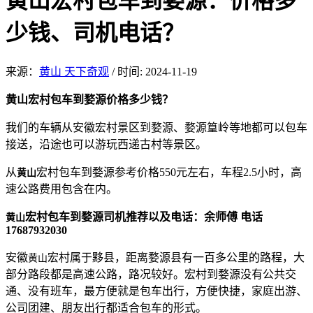
黄山宏村包车到婺源：价格多
少钱、司机电话？
来源：
黄山 天下奇观
/
时间: 2024-11-19
黄山宏村包车到婺源价格多少钱？
我们的车辆从安徽宏村景区到婺源、婺源篁岭等地都可以包车
接送，沿途也可以游玩西递古村等景区。
从
宏村包车到婺源参考价格550元左右，车程2.5小时，高
黄山
速公路费用包含在内。
宏村包车到婺源司机推荐以及电话：余师傅 电话
黄山
17687932030
安徽
宏村属于黟县，距离婺源县有一百多公里的路程，大
黄山
部分路段都是高速公路，路况较好。宏村到婺源没有公共交
通、没有班车，最方便就是包车出行，方便快捷，家庭出游、
公司团建、朋友出行都适合包车的形式。