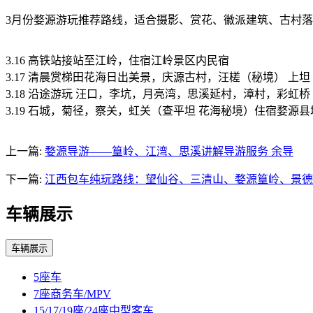
3月份婺源游玩推荐路线，适合摄影、赏花、徽派建筑、古村落
3.16 高铁站接站至江岭，住宿江岭景区内民宿
3.17 清晨赏梯田花海日出美景，庆源古村，汪槎（秘境） 上
3.18 沿途游玩 汪口，李坑，月亮湾，思溪延村，漳村，彩虹桥
3.19 石城，菊径，察关，虹关（查平坦 花海秘境）住宿婺源
上一篇:
婺源导游——篁岭、江湾、思溪讲解导游服务 余导
下一篇:
江西包车纯玩路线：望仙谷、三清山、婺源篁岭、景德
车辆展示
车辆展示
5座车
7座商务车/MPV
15/17/19座/24座中型客车