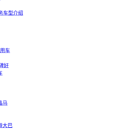
商务车型介绍
待用车
口碑好
车
晶马
游大巴