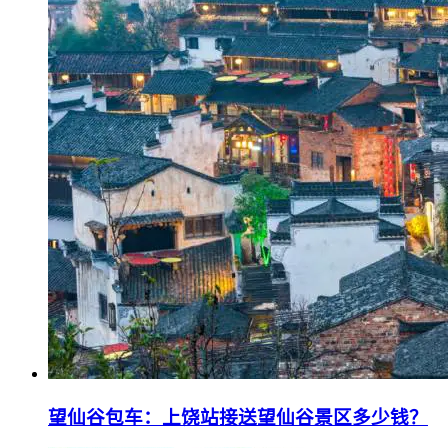
望仙谷包车：上饶站接送望仙谷景区多少钱？