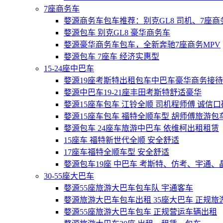
7座商务车
婺源商务车包车推荐：别克GL8 司机、7座
婺源包车 别克GL8 豪华商务车
婺源豪华商务车包车，全新奔驰7座商务MPV
婺源包车 7座车 经济实惠型
15-24座中巴车
婺源19座考斯特出租包车中巴车豪华商务接
婺源中巴车19-21座丰田考斯特舒适豪华
婺源15座车包车 江铃全顺 司机程师傅 诚信
婺源15座车包车 福特全顺车型 胡师傅旅游包
婺源包车 24座车旅游中巴车 依维柯出租租赁
15座车 福特新世代全顺 安全舒适
17座车福特全顺车型 安全舒适
婺源包车19座 中巴车 考斯特、仿考、宇通、
30-55座大巴车
婺源55座旅游大巴车包车队 宇通客车
婺源旅游大巴车包车出租 35座大巴车 正规旅
婺源55座旅游大巴车包车 正规营运车辆出租