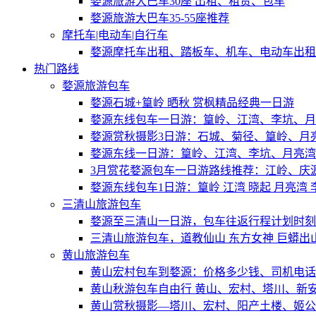
婺源旅游大巴车30座 出租、租赁、包车
婺源旅游大巴车35-55座推荐
摩托车|电动车|自行车
婺源摩托车出租、踏板车、机车、电动车出租
热门路线
婺源旅游包车
婺源石城+篁岭 晒秋 赏枫精品经典一日游
婺源东线包车一日游：篁岭、江湾、李坑、月
婺源赏秋摄影3日游：石城、菊径、篁岭、月
婺源东线一日游：篁岭、江湾、李坑、月亮湾
3月赏花婺源包车一日游路线推荐：江岭、庆
婺源东线包车1日游：篁岭 江湾 晓起 月亮湾 
三清山旅游包车
婺源至三清山一日游，包车往返行程计划时刻
三清山旅游包车，道教仙山 东方女神 巨蟒出
黄山旅游包车
黄山宏村包车到婺源：价格多少钱、司机电话
黄山秋游包车自由行 黄山、宏村、塔川、新
黄山赏秋摄影—塔川、宏村、阳产土楼、姬公