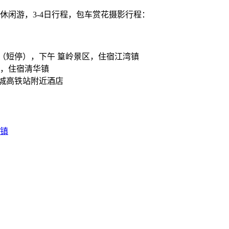
休闲游，3-4日行程，包车赏花摄影行程：
坦（短停），下午 篁岭景区，住宿江湾镇
 ，住宿清华镇
县城高铁站附近酒店
镇