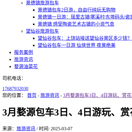
景德镇旅游包车
景德镇包车2日游，自由行纯玩无购物
景德镇一日游：瑶里古镇|寒溪村|东埠码头|瓷
景德镇 感受陶瓷艺术古镇的小资气息
望仙谷旅游包车
望仙谷包车：上饶站接送望仙谷景区多少钱？
望仙谷包车一日游 仙侠世界 夜景绝美
服务案例
旅游资讯
婺源油菜花
司机电话：
17687932030
您的位置：
首页
-
旅游资讯
-
3月婺源包车3日、4日游玩、赏
3月婺源包车3日、4日游玩、
来源：
旅游资讯
/
时间: 2025-03-07