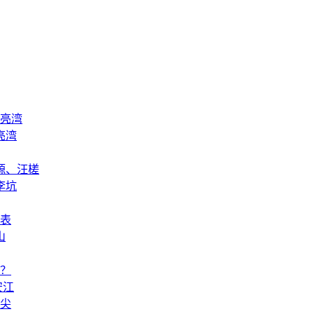
亮湾
亮湾
源、汪槎
李坑
表
山
？
安江
尖