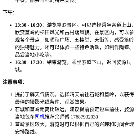
午餐，品尝当地的特色美食。
下午
：
13:30 - 16:30
：游览篁岭景区。可以选择乘坐索道上山，
欣赏篁岭的梯田风光和古村落风貌。在景区内，可以参
观各个景点，如晒秋广场、五桂堂、天街等，感受篁岭
的独特魅力。还可以体验一些特色活动，如制作陶瓷、
品尝当地小吃等。
16:30 - 17:30
：结束游览，乘坐索道下山，返回婺源县
城。
注意事项
：
提前了解天气情况，选择晴天前往石城和篁岭，以获得
最佳的摄影光线条件、观赏效果。
石城和篁岭距离比较远，建议提前预定包车前往，婺源
当地包车
司机
推荐余师傅 17687932030
篁岭景区较大，游览时可以根据自己的兴趣和时间合理
安排路线。