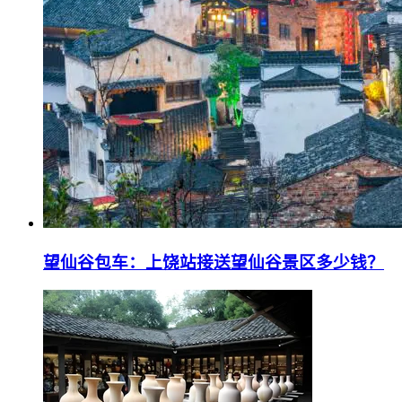
望仙谷包车：上饶站接送望仙谷景区多少钱？