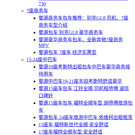
730
7座商务车
婺源商务车包车推荐：别克GL8 司机、7座
商务车型介绍
婺源包车 别克GL8 豪华商务车
婺源豪华商务车包车，全新奔驰7座商务
MPV
婺源包车 7座车 经济实惠型
15-24座中巴车
婺源19座考斯特出租包车中巴车豪华商务接
待用车
婺源中巴车19-21座丰田考斯特舒适豪华
婺源15座车包车 江铃全顺 司机程师傅 诚信
口碑好
婺源15座车包车 福特全顺车型 胡师傅旅游包
车
婺源包车 24座车旅游中巴车 依维柯出租租赁
15座车 福特新世代全顺 安全舒适
17座车福特全顺车型 安全舒适