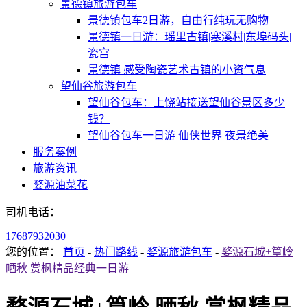
景德镇旅游包车
景德镇包车2日游，自由行纯玩无购物
景德镇一日游：瑶里古镇|寒溪村|东埠码头|
瓷宫
景德镇 感受陶瓷艺术古镇的小资气息
望仙谷旅游包车
望仙谷包车：上饶站接送望仙谷景区多少
钱？
望仙谷包车一日游 仙侠世界 夜景绝美
服务案例
旅游资讯
婺源油菜花
司机电话：
17687932030
您的位置：
首页
-
热门路线
-
婺源旅游包车
-
婺源石城+篁岭
晒秋 赏枫精品经典一日游