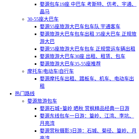
婺源包车19座 中巴车 考斯特、仿考、宇通、
晶马
30-55座大巴车
婺源55座旅游大巴车包车队 宇通客车
婺源旅游大巴车包车出租 35座大巴车 正规旅
游大巴
婺源55座旅游大巴车包车 正规营运车辆出租
婺源旅游大巴车30座 出租、租赁、包车
婺源旅游大巴车35-55座推荐
摩托车|电动车|自行车
婺源摩托车出租、踏板车、机车、电动车出
租
热门路线
婺源旅游包车
婺源石城+篁岭 晒秋 赏枫精品经典一日游
婺源东线包车一日游：篁岭、江湾、李坑、
月亮湾
婺源赏秋摄影3日游：石城、菊径、篁岭、月
亮湾