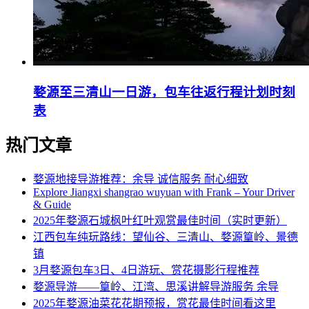
婺源至三清山一日游，包车往返行程计划时刻
表
热门文章
婺源地接导游推荐：余导 诚信服务 耐心细致
Explore Jiangxi shangrao wuyuan with Frank – Your Driver
& Guide
2025年婺源石城枫叶红叶观赏最佳时间（实时更新）
江西包车纯玩路线：望仙谷、三清山、婺源篁岭、景德
镇
3月婺源包车3日、4日游玩、赏花摄影行程推荐
婺源导游——篁岭、江湾、思溪讲解导游服务 余导
2025年婺源油菜花花期预报，赏花最佳时间看这里