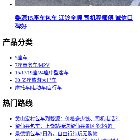
婺源15座车包车 江铃全顺 司机程师傅 诚信口
碑好
产品分类
5座车
7座商务车/MPV
15/17/19座/24座中型客车
30-55座旅游大巴车
摩托车|电动车|自行车
热门路线
黄山宏村包车到婺源：价格多少钱、司机电话？
望仙谷包车：上饶站接送望仙谷景区多少钱？
景德镇包车2日游，自由行纯玩无购物