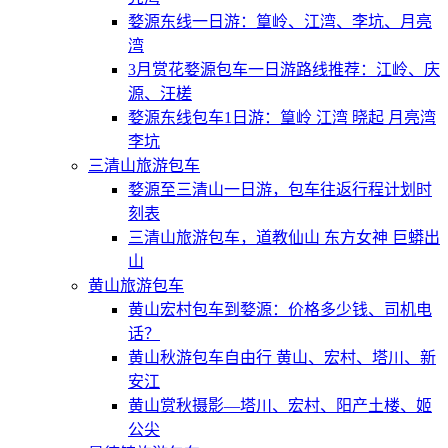
婺源东线一日游：篁岭、江湾、李坑、月亮
湾
3月赏花婺源包车一日游路线推荐：江岭、庆
源、汪槎
婺源东线包车1日游：篁岭 江湾 晓起 月亮湾
李坑
三清山旅游包车
婺源至三清山一日游，包车往返行程计划时
刻表
三清山旅游包车，道教仙山 东方女神 巨蟒出
山
黄山旅游包车
黄山宏村包车到婺源：价格多少钱、司机电
话？
黄山秋游包车自由行 黄山、宏村、塔川、新
安江
黄山赏秋摄影—塔川、宏村、阳产土楼、姬
公尖