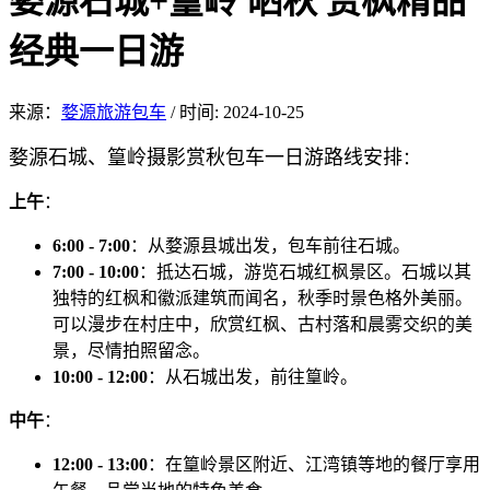
婺源石城+篁岭 晒秋 赏枫精品
经典一日游
来源：
婺源旅游包车
/
时间: 2024-10-25
婺源石城、篁岭摄影赏秋包车一日游路线安排
：
上午
：
6:00 - 7:00
：从婺源县城出发，包车前往石城。
7:00 - 10:00
：抵达石城，游览石城红枫景区。石城以其
独特的红枫和徽派建筑而闻名，秋季时景色格外美丽。
可以漫步在村庄中，欣赏红枫、古村落和晨雾交织的美
景，尽情拍照留念。
10:00 - 12:00
：从石城出发，前往篁岭。
中午
：
12:00 - 13:00
：在篁岭景区附近、江湾镇等地的餐厅享用