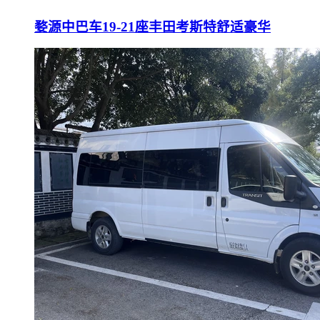
婺源中巴车19-21座丰田考斯特舒适豪华