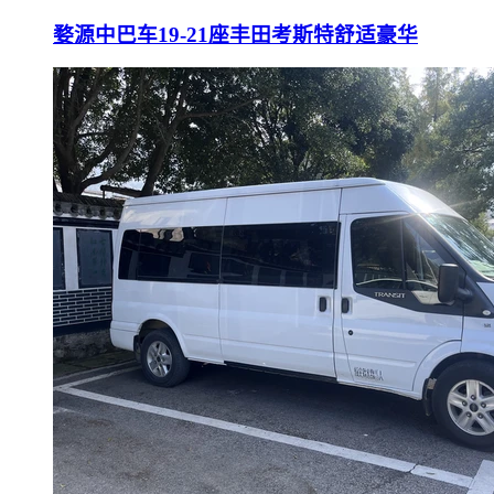
婺源中巴车19-21座丰田考斯特舒适豪华