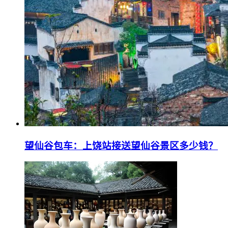
望仙谷包车：上饶站接送望仙谷景区多少钱？