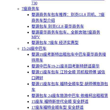
730
7座商务车
婺源商务车包车推荐：别克GL8 司机、7座
商务车型介绍
婺源包车 别克GL8 豪华商务车
婺源豪华商务车包车，全新奔驰7座商务
MPV
婺源包车 7座车 经济实惠型
15-24座中巴车
婺源19座考斯特出租包车中巴车豪华商务接
待用车
婺源中巴车19-21座丰田考斯特舒适豪华
婺源15座车包车 江铃全顺 司机程师傅 诚信
口碑好
婺源15座车包车 福特全顺车型 胡师傅旅游包
车
婺源包车 24座车旅游中巴车 依维柯出租租赁
15座车 福特新世代全顺 安全舒适
17座车福特全顺车型 安全舒适