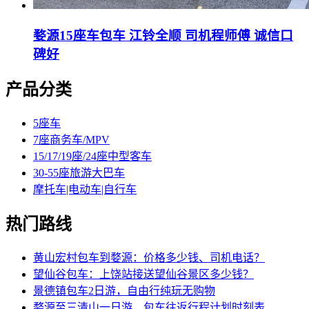
婺源15座车包车 江铃全顺 司机程师傅 诚信口
碑好
产品分类
5座车
7座商务车/MPV
15/17/19座/24座中型客车
30-55座旅游大巴车
摩托车|电动车|自行车
热门路线
黄山宏村包车到婺源：价格多少钱、司机电话？
望仙谷包车：上饶站接送望仙谷景区多少钱？
景德镇包车2日游，自由行纯玩无购物
婺源至三清山一日游，包车往返行程计划时刻表