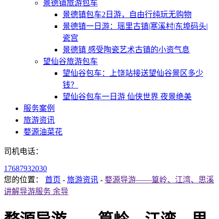
景德镇旅游包车
景德镇包车2日游，自由行纯玩无购物
景德镇一日游：瑶里古镇|寒溪村|东埠码头|
瓷宫
景德镇 感受陶瓷艺术古镇的小资气息
望仙谷旅游包车
望仙谷包车：上饶站接送望仙谷景区多少
钱？
望仙谷包车一日游 仙侠世界 夜景绝美
服务案例
旅游资讯
婺源油菜花
司机电话：
17687932030
您的位置：
首页
-
旅游资讯
-
婺源导游——篁岭、江湾、思溪
讲解导游服务 余导