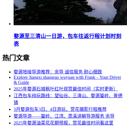
婺源至三清山一日游，包车往返行程计划时刻
表
热门文章
婺源地接导游推荐：余导 诚信服务 耐心细致
Explore Jiangxi shangrao wuyuan with Frank – Your Driver
& Guide
2025年婺源石城枫叶红叶观赏最佳时间（实时更新）
江西包车纯玩路线：望仙谷、三清山、婺源篁岭、景德
镇
3月婺源包车3日、4日游玩、赏花摄影行程推荐
婺源导游——篁岭、江湾、思溪讲解导游服务 余导
2025年婺源油菜花花期预报，赏花最佳时间看这里