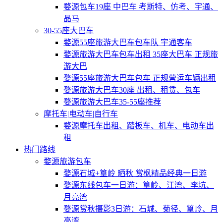
婺源包车19座 中巴车 考斯特、仿考、宇通、
晶马
30-55座大巴车
婺源55座旅游大巴车包车队 宇通客车
婺源旅游大巴车包车出租 35座大巴车 正规旅
游大巴
婺源55座旅游大巴车包车 正规营运车辆出租
婺源旅游大巴车30座 出租、租赁、包车
婺源旅游大巴车35-55座推荐
摩托车|电动车|自行车
婺源摩托车出租、踏板车、机车、电动车出
租
热门路线
婺源旅游包车
婺源石城+篁岭 晒秋 赏枫精品经典一日游
婺源东线包车一日游：篁岭、江湾、李坑、
月亮湾
婺源赏秋摄影3日游：石城、菊径、篁岭、月
亮湾