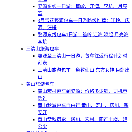
婺源东线一日游：篁岭、江湾、李坑、月亮
湾
3月赏花婺源包车一日游路线推荐：江岭、庆
源、汪槎
婺源东线包车1日游：篁岭 江湾 晓起 月亮湾
李坑
三清山旅游包车
婺源至三清山一日游，包车往返行程计划时
刻表
三清山旅游包车，道教仙山 东方女神 巨蟒出
山
黄山旅游包车
黄山宏村包车到婺源：价格多少钱、司机电
话？
黄山秋游包车自由行 黄山、宏村、塔川、新
安江
黄山赏秋摄影—塔川、宏村、阳产土楼、姬
公尖