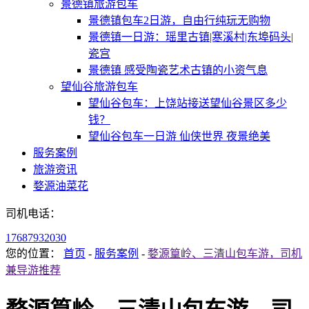
景德镇旅游包车
景德镇包车2日游，自由行纯玩无购物
景德镇一日游：瑶里古镇|寒溪村|东埠码头|
瓷宫
景德镇 感受陶瓷艺术古镇的小资气息
望仙谷旅游包车
望仙谷包车：上饶站接送望仙谷景区多少
钱？
望仙谷包车一日游 仙侠世界 夜景绝美
服务案例
旅游资讯
婺源油菜花
司机电话：
17687932030
您的位置：
首页
-
服务案例
-
婺源篁岭、三清山包车游，司机
兼导游推荐