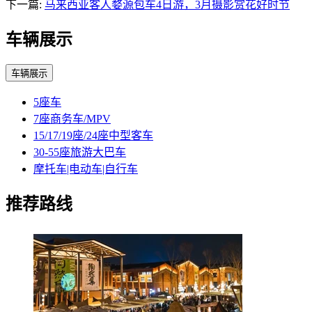
下一篇:
马来西亚客人婺源包车4日游，3月摄影赏花好时节
车辆展示
车辆展示
5座车
7座商务车/MPV
15/17/19座/24座中型客车
30-55座旅游大巴车
摩托车|电动车|自行车
推荐路线