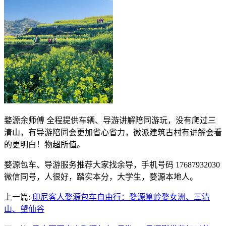
婺源余师傅 全程提供车辆、导游讲解陪同游玩，没有爬过三
清山，有导游陪同会更加省心省力，徽派建筑古村有讲解会看
的更明白！物超所值。
婺源包车、导游服务推荐大家找余导，手机号码 17687932030
微信同号，人很好，踏实本分，大学生，婺源本地人。
上一篇:
印尼客人婺源包车自由行：婺源篁岭婺女洲、三清
山、望仙谷