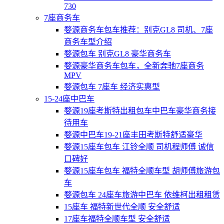
730
7座商务车
婺源商务车包车推荐：别克GL8 司机、7座
商务车型介绍
婺源包车 别克GL8 豪华商务车
婺源豪华商务车包车，全新奔驰7座商务
MPV
婺源包车 7座车 经济实惠型
15-24座中巴车
婺源19座考斯特出租包车中巴车豪华商务接
待用车
婺源中巴车19-21座丰田考斯特舒适豪华
婺源15座车包车 江铃全顺 司机程师傅 诚信
口碑好
婺源15座车包车 福特全顺车型 胡师傅旅游包
车
婺源包车 24座车旅游中巴车 依维柯出租租赁
15座车 福特新世代全顺 安全舒适
17座车福特全顺车型 安全舒适