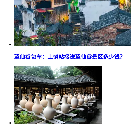
望仙谷包车：上饶站接送望仙谷景区多少钱？