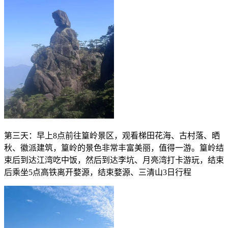
第三天：早上8点前往篁岭景区，观看梯田花海、古村落、晒
秋、徽派建筑，篁岭的景色非常丰富美丽，值得一游。篁岭结
束后到达江湾吃中饭，然后到达李坑、月亮湾打卡游玩，结束
后乘坐5点高铁离开婺源，结束婺源、三清山3日行程