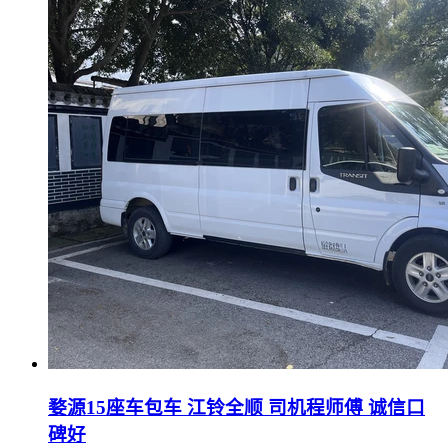
婺源15座车包车 江铃全顺 司机程师傅 诚信口
碑好