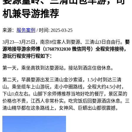
婺源篁岭、三清山包车游，司
机兼导游推荐
来源：
服务案例
/
时间: 2025-03-25
3月23—3月25日，南京8位客人到婺源、三清山3日自由行。
婺
源地接导游余师傅（17687932030 微信同号）全程安排接待，
游玩行程安排行程如下：
第一天，乘坐高铁到达婺源站，接站到酒店住宿休息。
第二天，早晨婺源出发三清山金沙索道，1.5小时到达三清
山。乘坐缆车上山游玩，走小中圈路线，全程大约4.5小时，
下山1点左右。山脚下余师傅推荐当地好吃的餐厅，景区菜的
价格也不贵，江西人非常朴实。吃完饭后回婺源酒店休息。三
清山精华都在这条路线上，女神风、巨蟒出山都很震撼，