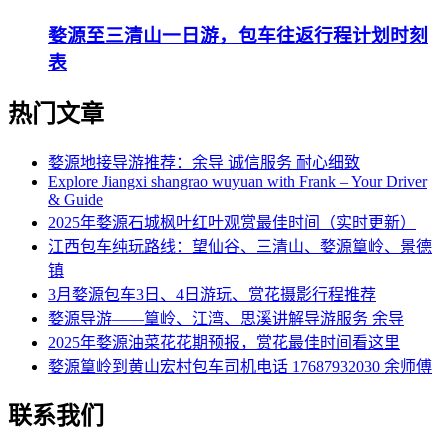
婺源至三清山一日游，包车往返行程计划时刻
表
热门文章
婺源地接导游推荐：余导 诚信服务 耐心细致
Explore Jiangxi shangrao wuyuan with Frank – Your Driver
& Guide
2025年婺源石城枫叶红叶观赏最佳时间（实时更新）
江西包车纯玩路线：望仙谷、三清山、婺源篁岭、景德
镇
3月婺源包车3日、4日游玩、赏花摄影行程推荐
婺源导游——篁岭、江湾、思溪讲解导游服务 余导
2025年婺源油菜花花期预报，赏花最佳时间看这里
婺源篁岭到黄山宏村包车司机电话 17687932030 余师傅
联系我们