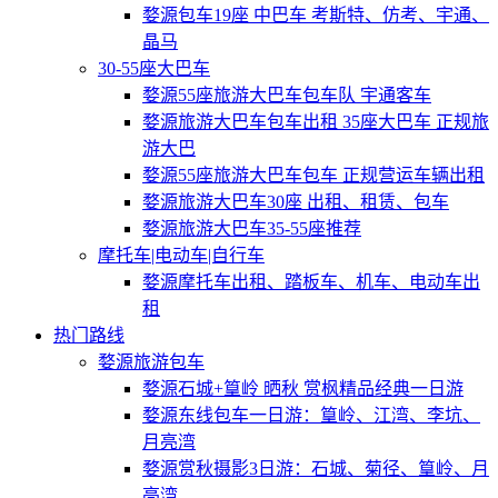
婺源包车19座 中巴车 考斯特、仿考、宇通、
晶马
30-55座大巴车
婺源55座旅游大巴车包车队 宇通客车
婺源旅游大巴车包车出租 35座大巴车 正规旅
游大巴
婺源55座旅游大巴车包车 正规营运车辆出租
婺源旅游大巴车30座 出租、租赁、包车
婺源旅游大巴车35-55座推荐
摩托车|电动车|自行车
婺源摩托车出租、踏板车、机车、电动车出
租
热门路线
婺源旅游包车
婺源石城+篁岭 晒秋 赏枫精品经典一日游
婺源东线包车一日游：篁岭、江湾、李坑、
月亮湾
婺源赏秋摄影3日游：石城、菊径、篁岭、月
亮湾