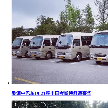
婺源中巴车19-21座丰田考斯特舒适豪华