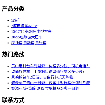
产品分类
5座车
7座商务车/MPV
15/17/19座/24座中型客车
30-55座旅游大巴车
摩托车|电动车|自行车
热门路线
黄山宏村包车到婺源：价格多少钱、司机电话？
望仙谷包车：上饶站接送望仙谷景区多少钱？
景德镇包车2日游，自由行纯玩无购物
婺源至三清山一日游，包车往返行程计划时刻表
婺源石城+篁岭 晒秋 赏枫精品经典一日游
联系方式