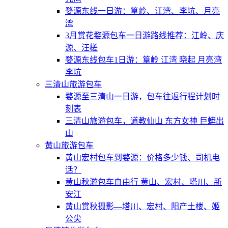
婺源东线一日游：篁岭、江湾、李坑、月亮
湾
3月赏花婺源包车一日游路线推荐：江岭、庆
源、汪槎
婺源东线包车1日游：篁岭 江湾 晓起 月亮湾
李坑
三清山旅游包车
婺源至三清山一日游，包车往返行程计划时
刻表
三清山旅游包车，道教仙山 东方女神 巨蟒出
山
黄山旅游包车
黄山宏村包车到婺源：价格多少钱、司机电
话？
黄山秋游包车自由行 黄山、宏村、塔川、新
安江
黄山赏秋摄影—塔川、宏村、阳产土楼、姬
公尖